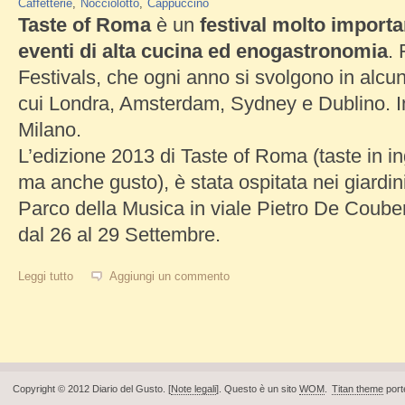
Caffetterie
Nocciolotto
Cappuccino
Taste of Roma
è un
festival molto import
eventi di alta cucina ed enogastronomia
. 
Festivals, che ogni anno si svolgono in alcune
cui Londra, Amsterdam, Sydney e Dublino. In
Milano.
L’edizione 2013 di Taste of Roma (taste in in
ma anche gusto), è stata ospitata nei giardini
Parco della Musica in viale Pietro De Couber
dal 26 al 29 Settembre.
Leggi tutto
su Taste of Roma, il paradiso dei gourmet
Aggiungi un commento
Copyright © 2012 Diario del Gusto. [
Note legali
]. Questo è un sito
WOM
.
Titan theme
port