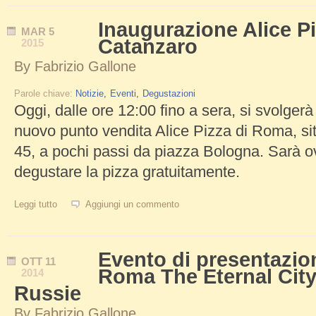
Inaugurazione Alice Pi
MAR
5
Catanzaro
2015
By
Fabrizio Gallone
Parole chiave:
Notizie
Eventi
Degustazioni
Oggi, dalle ore 12:00 fino a sera, si svolgerà
nuovo punto vendita Alice Pizza di Roma, si
45, a pochi passi da piazza Bologna. Sarà o
degustare la pizza gratuitamente.
Leggi tutto
su Inaugurazione Alice Pizza Via Catanzaro
Aggiungi un commento
Evento di presentazio
OTT
11
Roma The Eternal City 
2014
Russie
By
Fabrizio Gallone