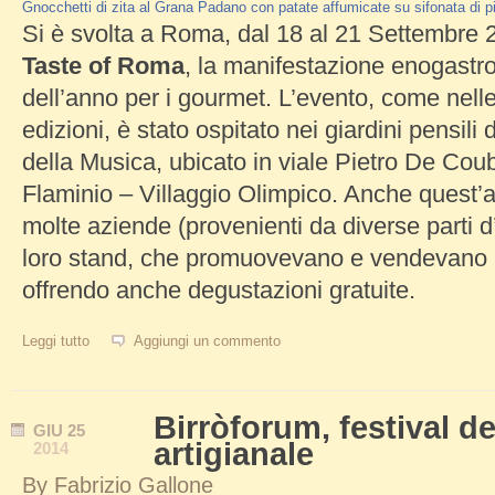
Gnocchetti di zita al Grana Padano con patate affumicate su sifonata di pis
Si è svolta a Roma, dal 18 al 21 Settembre 2
Taste of Roma
, la manifestazione enogastr
dell’anno per i gourmet. L’evento, come nell
edizioni, è stato ospitato nei giardini pensili
della Musica, ubicato in viale Pietro De Coub
Flaminio – Villaggio Olimpico. Anche quest’
molte aziende (provenienti da diverse parti d’
loro stand, che promuovevano e vendevano i 
offrendo anche degustazioni gratuite.
Leggi tutto
su Taste of Roma, evento enogastronomico con grandi chef
Aggiungi un commento
Birròforum, festival de
GIU
25
artigianale
2014
By
Fabrizio Gallone