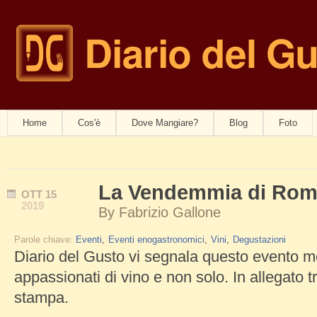
Diario del G
navwom
Home
Cos'è
Dove Mangiare?
Blog
Foto
La Vendemmia di Rom
OTT
15
2019
By
Fabrizio Gallone
Parole chiave:
Eventi
Eventi enogastronomici
Vini
Degustazioni
Diario del Gusto vi segnala questo evento mo
appassionati di vino e non solo. In allegato t
stampa.