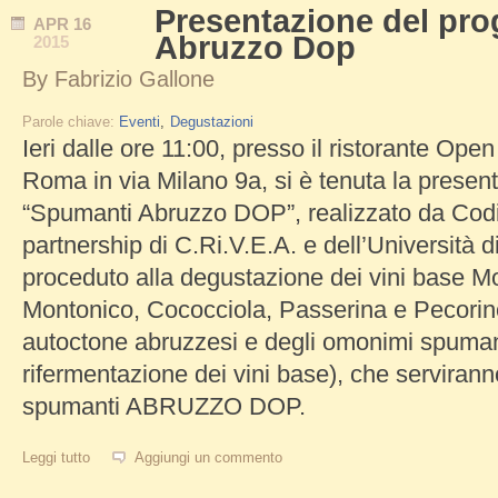
Presentazione del pro
APR
16
Abruzzo Dop
2015
By
Fabrizio Gallone
Parole chiave:
Eventi
Degustazioni
Ieri dalle ore 11:00, presso il ristorante Ope
Roma in via Milano 9a, si è tenuta la presen
“Spumanti Abruzzo DOP”, realizzato da Codic
partnership di C.Ri.V.E.A. e dell’Università d
proceduto alla degustazione dei vini base M
Montonico, Cococciola, Passerina e Pecorino
autoctone abruzzesi e degli omonimi spumanti
rifermentazione dei vini base), che serviranno
spumanti ABRUZZO DOP.
Leggi tutto
su Presentazione del progetto Spumanti Abruzzo Dop
Aggiungi un commento