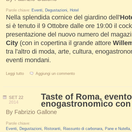
Parole chiave:
Eventi
Degustazioni
Hotel
Nella splendida cornice del giardino dell'
Hot
si è tenuto il 9 Ottobre dalle ore 19:00 il cock
presentazione del nuovo numero del magaz
City
(con in copertina il grande attore
Wille
tra l'altro di moda, arte, cultura, enogastron
eventi mondani.
Leggi tutto
su Evento di presentazione del magazine Roma The Eternal Cit
Aggiungi un commento
Taste of Roma, evento
SET
22
enogastronomico con 
2014
By
Fabrizio Gallone
Parole chiave:
Eventi
Degustazioni
Ristoranti
Riassunto di carbonara
Pane e Nutella